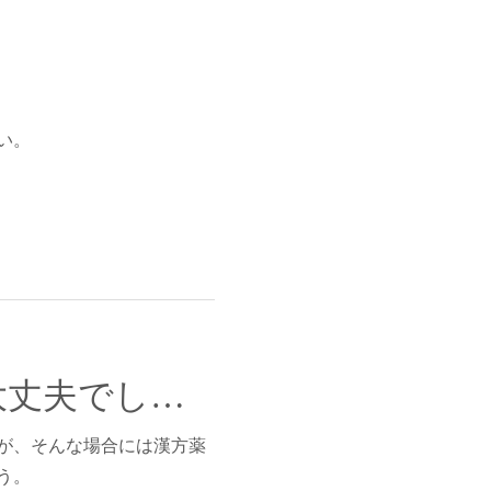
い。
最近よく「貧血」を起こしてしまいます。大丈夫でしょうか？
が、そんな場合には漢方薬
う。