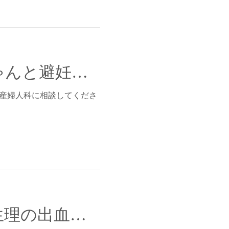
今妊娠してしまうと困るのだけど、彼がちゃんと避妊してくれなかった。（コンドームのトラブルがあった）
に産婦人科に相談してくださ
病院で貧血を指摘されました。そういえば生理の出血が多いかも！