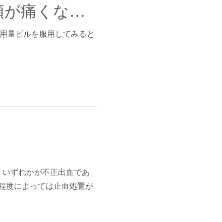
生理の前がとても変でつらいです。お腹や頭が痛くなったり、むくんだりしてお肌も荒れ気味。イライラしちゃったり気分はブルーです。
低用量ピルを服用してみると
、いずれかが不正出血であ
程度によっては止血処置が